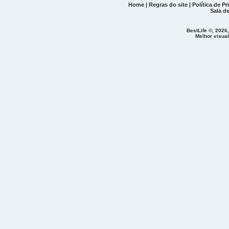
Home
|
Regras do site
|
Política de Pr
Sala d
BestLife ©, 2026
Melhor visua